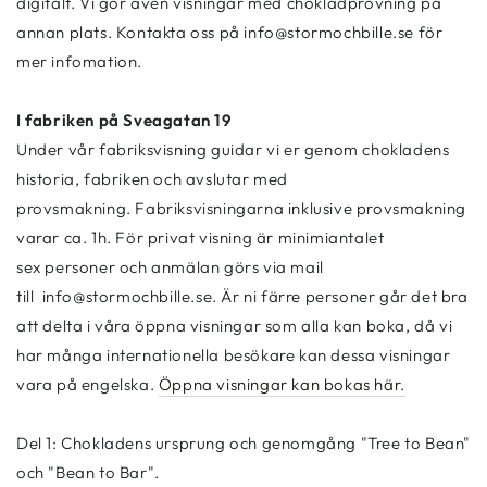
digitalt. Vi gör även visningar med chokladprovning på
annan plats. Kontakta oss på info@stormochbille.se för
mer infomation.
I fabriken på Sveagatan 19
Under vår fabriksvisning guidar vi er genom chokladens
historia, fabriken och avslutar med
provsmakning. Fabriksvisningarna inklusive provsmakning
varar ca. 1h. För privat visning är minimiantalet
sex personer och anmälan görs via mail
till info@stormochbille.se. Är ni färre personer går det bra
att delta i våra öppna visningar som alla kan boka, då vi
har många internationella besökare kan dessa visningar
vara på engelska.
Öppna visningar kan bokas här.
Del 1: Chokladens ursprung och genomgång "Tree to Bean"
och "Bean to Bar".